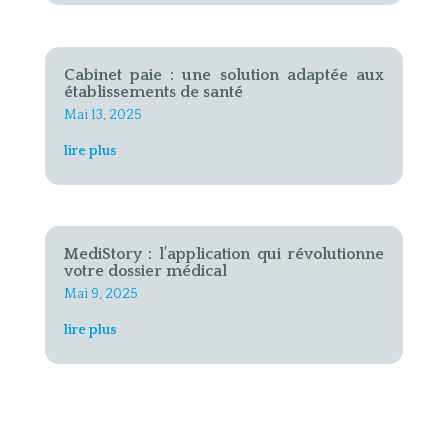
Cabinet paie : une solution adaptée aux
établissements de santé
Mai 13, 2025
lire plus
MediStory : l’application qui révolutionne
votre dossier médical
Mai 9, 2025
lire plus