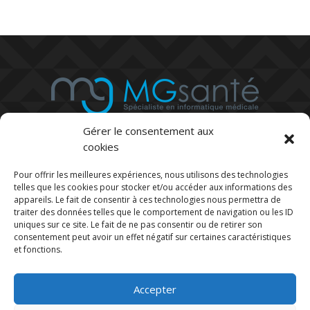
Gérer le consentement aux
cookies
Pour offrir les meilleures expériences, nous utilisons des technologies
telles que les cookies pour stocker et/ou accéder aux informations des
03 73 27 08 49

appareils. Le fait de consentir à ces technologies nous permettra de
Du lundi au vendredi, de 8H30 à 18H30
traiter des données telles que le comportement de navigation ou les ID
uniques sur ce site. Le fait de ne pas consentir ou de retirer son
consentement peut avoir un effet négatif sur certaines caractéristiques
contact@mg-pro.fr

et fonctions.
5, Rond point de la Nation - 21000
Accepter

DIJON