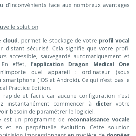
u d’inconvénients face aux nombreux avantages
uvelle solution
le
cloud
, permet le stockage de votre
profil vocal
 distant sécurisé. Cela signifie que votre profil
ours accessible, sauvegardé automatiquement et
. En effet,
l’application Dragon Medical One
n’importe quel appareil : ordinateur (sous
 smartphone (iOS et Android). Ce qui n’est pas le
al Practice Edition.
ès rapide et facile car aucune configuration n’est
vez instantanément commencer à
dicter
votre
ir besoin de paramétrer le logiciel.
e
est un programme de
reconnaissance vocale
 et en perpétuelle évolution. Cette solution
 précision impressionnant en matière de
données